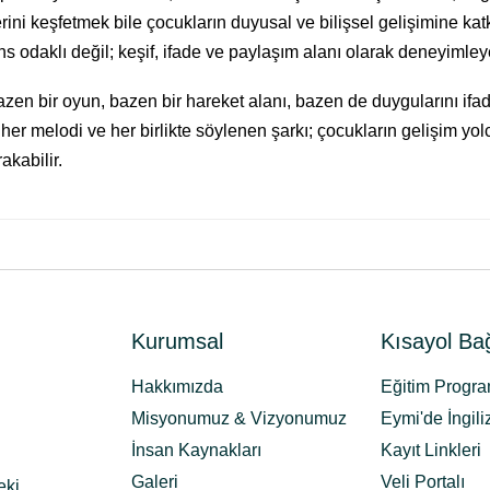
erini keşfetmek bile çocukların duyusal ve bilişsel gelişimine kat
s odaklı değil; keşif, ifade ve paylaşım alanı olarak deneyimley
zen bir oyun, bazen bir hareket alanı, bazen de duygularını ifa
im, her melodi ve her birlikte söylenen şarkı; çocukların gelişim 
akabilir.
Kurumsal
Kısayol Bağ
Hakkımızda
Eğitim Progra
Misyonumuz & Vizyonumuz
Eymi'de İngili
İnsan Kaynakları
Kayıt Linkleri
Galeri
Veli Portalı
eki