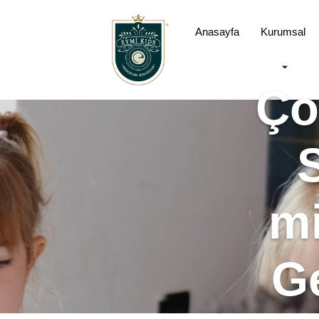
Anasayfa
Kurumsal
Ço
mi
Ge