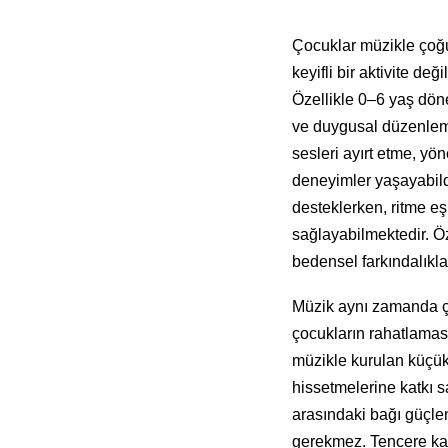
Çocuklar müzikle çoğu
keyifli bir aktivite de
Özellikle 0–6 yaş döne
ve duygusal düzenleme
sesleri ayırt etme, yö
deneyimler yaşayabildi
desteklerken, ritme e
sağlayabilmektedir. Ö
bedensel farkındalıklar
Müzik aynı zamanda ço
çocukların rahatlaması
müzikle kurulan küçük 
hissetmelerine katkı s
arasındaki bağı güçlen
gerekmez. Tencere kapa