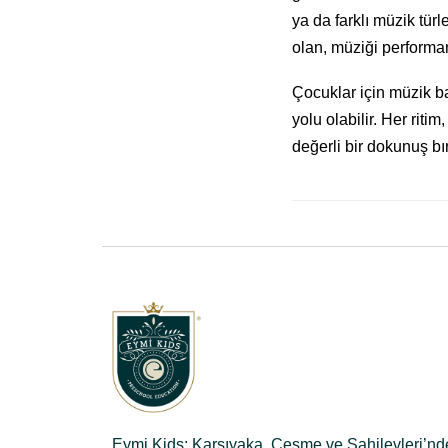
ya da farklı müzik türl
olan, müziği performan
Çocuklar için müzik ba
yolu olabilir. Her rit
değerli bir dokunuş bır
Eymi Kids; Karşıyaka, Çeşme ve Sahilevleri’nd