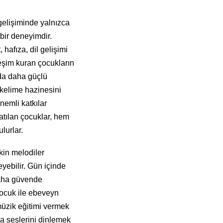
gelişiminde yalnızca
 bir deneyimdir.
 hafıza, dil gelişimi
eşim kuran çocukların
nda daha güçlü
 kelime hazinesini
nemli katkılar
tılan çocuklar, hem
ulurlar.
kin melodiler
eyebilir. Gün içinde
 daha güvende
çocuk ile ebeveyn
 müzik eğitimi vermek
ğa seslerini dinlemek