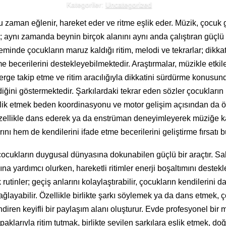
Kategoriler:
Uncategorized
 zaman eğlenir, hareket eder ve ritme eşlik eder. Müzik, çocuk 
ğil; aynı zamanda beynin birçok alanını aynı anda çalıştıran güçlü
minde çocukların maruz kaldığı ritim, melodi ve tekrarlar; dikkat,
 becerilerini destekleyebilmektedir. Araştırmalar, müzikle etkil
nerge takip etme ve ritim aracılığıyla dikkatini sürdürme konusu
ğini göstermektedir. Şarkılardaki tekrar eden sözler çocukların
şlik etmek beden koordinasyonu ve motor gelişim açısından da ö
zellikle dans ederek ya da enstrüman deneyimleyerek müziğe ka
ını hem de kendilerini ifade etme becerilerini geliştirme fırsatı b
cukların duygusal dünyasına dokunabilen güçlü bir araçtır. Sa
na yardımcı olurken, hareketli ritimler enerji boşaltımını destekl
rutinler; geçiş anlarını kolaylaştırabilir, çocukların kendilerini
ağlayabilir. Özellikle birlikte şarkı söylemek ya da dans etmek, 
diren keyifli bir paylaşım alanı oluşturur. Evde profesyonel bir
klarıyla ritim tutmak, birlikte sevilen şarkılara eşlik etmek, do