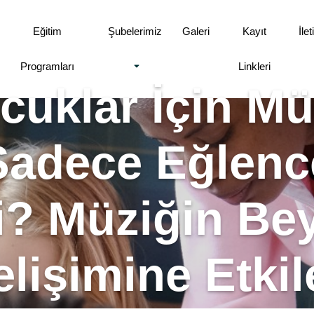
Eğitim
Şubelerimiz
Galeri
Kayıt
İle
Programları
Linkleri
cuklar İçin Mü
Sadece Eğlenc
? Müziğin Be
lişimine Etkil