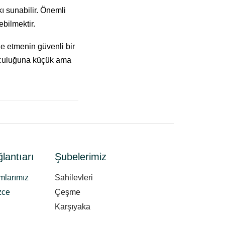
kı sunabilir. Önemli
ebilmektir.
de etmenin güvenli bir
yolculuğuna küçük ama
lantıarı
Şubelerimiz
mlarımız
Sahilevleri
zce
Çeşme
Karşıyaka