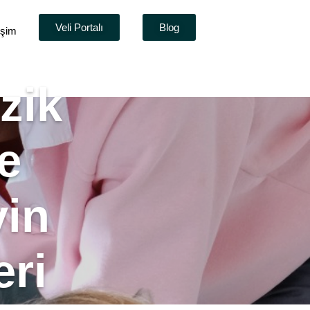
Veli Portalı
Blog
tişim
zik
e
yin
eri