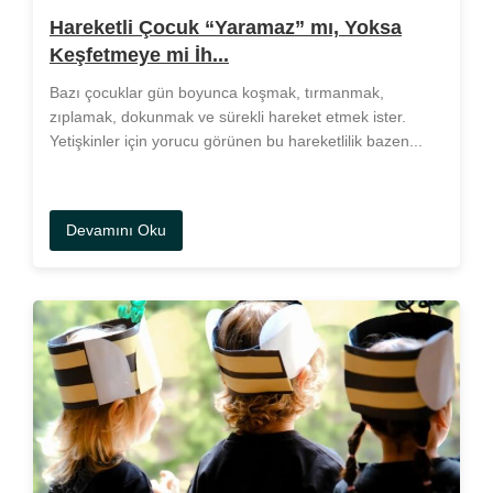
Hareketli Çocuk “Yaramaz” mı, Yoksa
Keşfetmeye mi İh...
Bazı çocuklar gün boyunca koşmak, tırmanmak,
zıplamak, dokunmak ve sürekli hareket etmek ister.
Yetişkinler için yorucu görünen bu hareketlilik bazen...
Devamını Oku