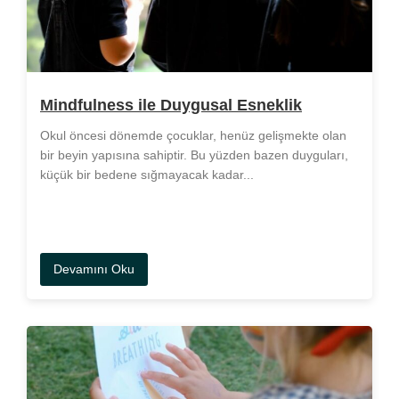
Mindfulness ile Duygusal Esneklik
Okul öncesi dönemde çocuklar, henüz gelişmekte olan
bir beyin yapısına sahiptir. Bu yüzden bazen duyguları,
küçük bir bedene sığmayacak kadar...
Devamını Oku