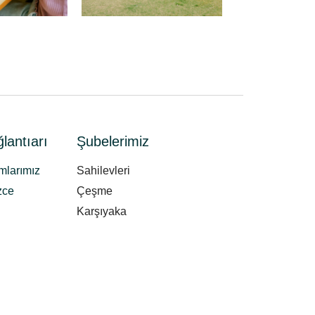
lantıarı
Şubelerimiz
mlarımız
Sahilevleri
zce
Çeşme
Karşıyaka