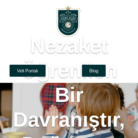
Nezaket
Öğrenilen
Veli Portalı
Blog
Bir
Davranıştır,