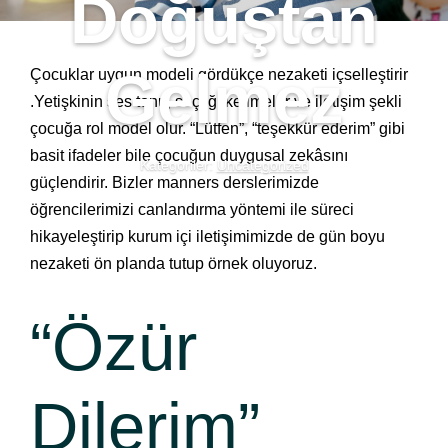
Doğuştan
Gelmez
Çocuklar uygun modeli gördükçe nezaketi içselleştirir
.Yetişkinin ses tonu, seçtiği kelimeler ve iletişim şekli
çocuğa rol model olur. “Lütfen”, “teşekkür ederim” gibi
basit ifadeler bile çocuğun duygusal zekâsını
Kategoriler:
Uncategorized
güçlendirir. Bizler manners derslerimizde
öğrencilerimizi canlandırma yöntemi ile süreci
hikayeleştirip kurum içi iletişimimizde de gün boyu
nezaketi ön planda tutup örnek oluyoruz.
“Özür
Dilerim”