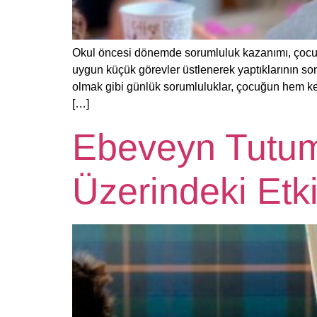
Okul öncesi dönemde sorumluluk kazanımı, çocuğ
uygun küçük görevler üstlenerek yaptıklarının so
olmak gibi günlük sorumluluklar, çocuğun hem kendi
[…]
Ebeveyn Tutuml
Üzerindeki Etki