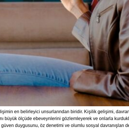
in en belirleyici unsurlarından biridir. Kişilik gelişimi, davranı
nı büyük ölçüde ebeveynlerini gözlemleyerek ve onlarla kurdukları 
a güven duygusunu, öz denetimi ve olumlu sosyal davranışları des