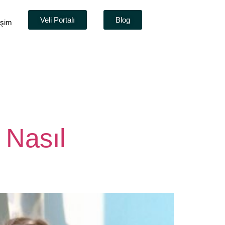
Veli Portalı
Blog
tişim
 Nasıl